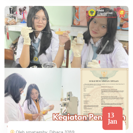
13
Jan
Oleh smatagsby
Dibaca 3289