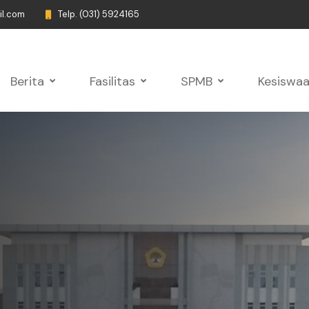
il.com
Telp. (031) 5924165
Berita
Fasilitas
SPMB
Kesiswa