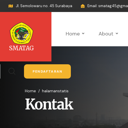
Jl. Semolowaru no. 45 Surabaya
Email: smatag45@gma
Home
About
SMATAG
PENDAFTARAN
Home
/
halamanstatis
Kontak