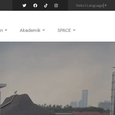
Select Language
▼
an
Akademik
SPACE