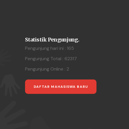
Statistik Pengunjung.
Pengunjung hari ini : 165
Pengunjung Total : 62317
Pengunjung Online : 2
DAFTAR MAHASISWA BARU