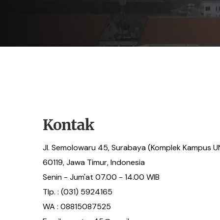
Kontak
Jl. Semolowaru 45, Surabaya (Komplek Kampus 
60119, Jawa Timur, Indonesia
Senin - Jum'at 07.00 - 14.00 WIB
Tlp. : (031) 5924165
WA : 08815087525