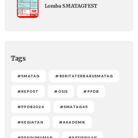
Lomba SMATAGFEST
Tags
#SMATAG
#BERITATERBARUSMATAG
#REPOST
#OSIS
#PPDB
#PPDB2024
#SMATAG45
#KEGIATAN
#AKADEMIK
#PENGUMUMAN
#KESISWAAN