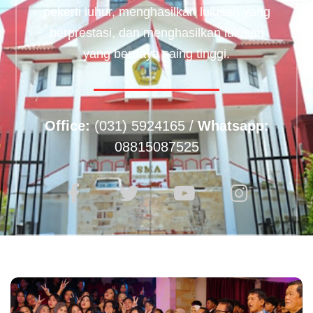
pekerti luhur, menghasilkan lulusan yang
berprestasi, dan menghasilkan lulusan
yang berdaya saing tinggi.
Office:
(031) 5924165 /
Whatsapp:
08815087525