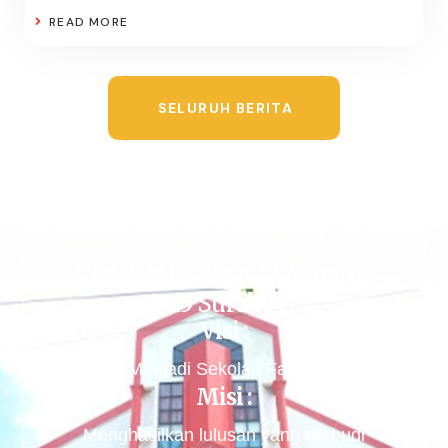
READ MORE
SELURUH BERITA
Visi & Misi SMA 17 Agustus
1945 Surabaya
Visi :
Menjadi Sekolah Favorit
Misi :
Menghasilkan lulusan yang berbudi