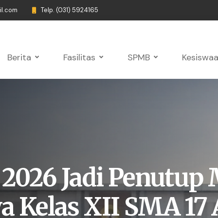
il.com
Telp. (031) 5924165
Berita
Fasilitas
SPMB
Kesiswa
 2026 Jadi Penutup
a Kelas XII SMA 17