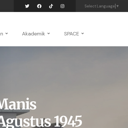
Select Language
▼
an
Akademik
SPACE
 Manis
 Agustus 1945