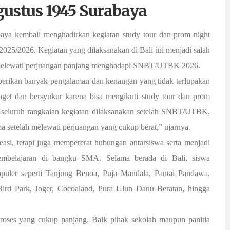
gustus 1945 Surabaya
ya kembali menghadirkan kegiatan study tour dan prom night
 2025/2026. Kegiatan yang dilaksanakan di Bali ini menjadi salah
ah melewati perjuangan panjang menghadapi SNBT/UTBK 2026.
mberikan banyak pengalaman dan kenangan yang tidak terlupakan
get dan bersyukur karena bisa mengikuti study tour dan prom
i seluruh rangkaian kegiatan dilaksanakan setelah SNBT/UTBK,
a setelah melewati perjuangan yang cukup berat,” ujarnya.
reasi, tetapi juga mempererat hubungan antarsiswa serta menjadi
pembelajaran di bangku SMA. Selama berada di Bali, siswa
opuler seperti Tanjung Benoa, Puja Mandala, Pantai Pandawa,
ird Park, Joger, Cocoaland, Pura Ulun Danu Beratan, hingga
 proses yang cukup panjang. Baik pihak sekolah maupun panitia