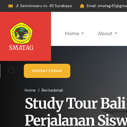
Jl. Semolowaru no. 45 Surabaya
Email: smatag45@gma
Home
About
SMATAG
PENDAFTARAN
Home
/
Beritadetail
Study Tour Bali
Perjalanan Sisw